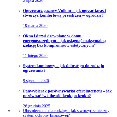
2 lipca 2026
Ogrzewacz gazowy Vulkan – jak ogrzać taras i
stworzyć komfortową przestrzeń w ogrodzie?
19 marca 2026
Okna i drzwi drewniane w domu
energooszczędnym – jak osiągnąć maksymalną
izolację bez kompromisów estetycznych?
11 lutego 2026
System kominowy – jak dobrać go do rodzaju
ogrzewania?
9 stycznia 2026
Panwybierak porównywarka ofert internetu – jak
porównać światłowód krok po kroku?
28 grudnia 2025
Ubezpieczenie dla rodziny – jak stworzyć skuteczny
system ochrony finansowej?