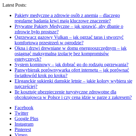
Latest Posts:
Pakiety medyczne a zdrowie osób z anemią – dlaczego
regularne badania krwi mają kluczowe znaczenie?
Prywatne Pakiety Medyczne – jak sprawić, aby dbanie o
zdrowie było prostsze?
Ogrzewacz gazowy Vulkan – jak ogrzać taras i stworzyć
komfortową przestrzeń w ogrodzie?
Okna i drzwi drewniane w domu energooszczędnym – jak
osiągnąć maksymalną izolację bez kompromisów
estetycznych?
System kominowy – jak dobrać go do rodzaju ogrzewania?
Panwybierak porównywarka ofert internetu – jak porównać
światłowód krok po kroku?
Eleganckie sukienki damskie letnie – jakie kolory wybiera się
najczęściej?
Ile kosztuje ubezpieczenie turystyczne zdrowotne dla
obcokrajowca w Polsce i czy cena idzie w parze z zakresem?
Facebook
Twitter
Google Plus
Instagram
Pinterest
Vimeo