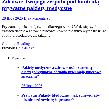
Zdrowie Twojego zespołu pod kontrolą –
prywatne pakiety medyczne
28 lipca 2025
Brak komentarzy
Prywatna opieka medyczna – dlaczego warto? W dzisiejszych
czasach dbanie o zdrowie pracowników to nie tylko wyraz troski ze
strony pracodawcy, ale także…
Continue Reading
Previous
1
2
3
4
Next
Popularne
Pakiety medyczne a zdrowie osób z anemią –
dlaczego regularne badania krwi mają kluczowe
znaczenie?
26 lipca 2026
Prywatne Pakiety Medyczne – jak sprawić, aby
dbanie o zdrowie było prostsze?