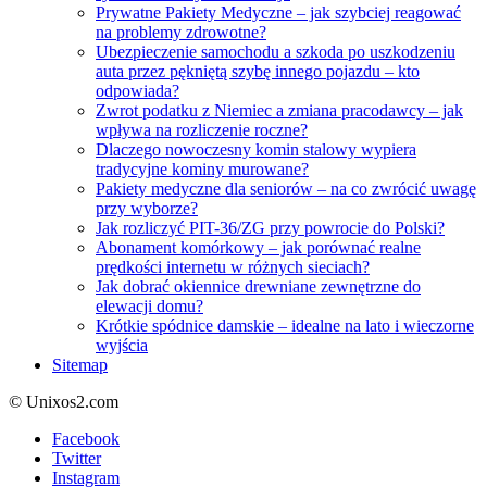
Prywatne Pakiety Medyczne – jak szybciej reagować
na problemy zdrowotne?
Ubezpieczenie samochodu a szkoda po uszkodzeniu
auta przez pękniętą szybę innego pojazdu – kto
odpowiada?
Zwrot podatku z Niemiec a zmiana pracodawcy – jak
wpływa na rozliczenie roczne?
Dlaczego nowoczesny komin stalowy wypiera
tradycyjne kominy murowane?
Pakiety medyczne dla seniorów – na co zwrócić uwagę
przy wyborze?
Jak rozliczyć PIT-36/ZG przy powrocie do Polski?
Abonament komórkowy – jak porównać realne
prędkości internetu w różnych sieciach?
Jak dobrać okiennice drewniane zewnętrzne do
elewacji domu?
Krótkie spódnice damskie – idealne na lato i wieczorne
wyjścia
Sitemap
© Unixos2.com
Facebook
Twitter
Instagram