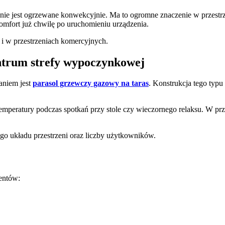
e jest ogrzewane konwekcyjnie. Ma to ogromne znaczenie w przestrze
omfort już chwilę po uruchomieniu urządzenia.
 i w przestrzeniach komercyjnych.
entrum strefy wypoczynkowej
aniem jest
parasol grzewczy gazowy na taras
. Konstrukcja tego typ
emperatury podczas spotkań przy stole czy wieczornego relaksu. W prz
go układu przestrzeni oraz liczby użytkowników.
entów: