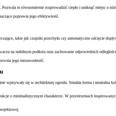
Pozwala to równomiernie rozprowadzić ciepło i uniknąć miejsc o ni
nacząco poprawia jego efektywność.
ące, takie jak czujniki przechyłu czy automatyczne odcięcie dopływ
wacza na stabilnym podłożu oraz zachowanie odpowiednich odległości
zapewnia jego niezawodność.
du
e wpisywały się w architekturę ogrodu. Smukła forma i neutralna kol
trukcje o minimalistycznym charakterze. W przestrzeniach inspirowanyc
projektowej.