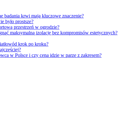
ne badania krwi mają kluczowe znaczenie?
ie było prostsze?
ortową przestrzeń w ogrodzie?
gnąć maksymalną izolację bez kompromisów estetycznych?
iatłowód krok po kroku?
ajczęściej?
owca w Polsce i czy cena idzie w parze z zakresem?