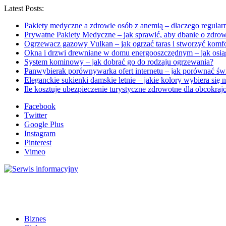
Latest Posts:
Pakiety medyczne a zdrowie osób z anemią – dlaczego regular
Prywatne Pakiety Medyczne – jak sprawić, aby dbanie o zdrow
Ogrzewacz gazowy Vulkan – jak ogrzać taras i stworzyć komf
Okna i drzwi drewniane w domu energooszczędnym – jak osią
System kominowy – jak dobrać go do rodzaju ogrzewania?
Panwybierak porównywarka ofert internetu – jak porównać św
Eleganckie sukienki damskie letnie – jakie kolory wybiera się n
Ile kosztuje ubezpieczenie turystyczne zdrowotne dla obcokraj
Facebook
Twitter
Google Plus
Instagram
Pinterest
Vimeo
Biznes