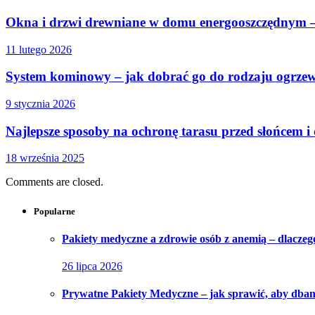
Okna i drzwi drewniane w domu energooszczędnym –
11 lutego 2026
System kominowy – jak dobrać go do rodzaju ogrze
9 stycznia 2026
Najlepsze sposoby na ochronę tarasu przed słońcem i
18 września 2025
Comments are closed.
Popularne
Pakiety medyczne a zdrowie osób z anemią – dlaczeg
26 lipca 2026
Prywatne Pakiety Medyczne – jak sprawić, aby dbani