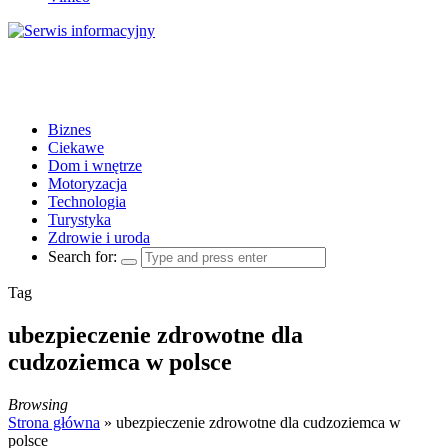
Biznes
Ciekawe
Dom i wnętrze
Motoryzacja
Technologia
Turystyka
Zdrowie i uroda
Search for:
Tag
ubezpieczenie zdrowotne dla
cudzoziemca w polsce
Browsing
Strona główna
»
ubezpieczenie zdrowotne dla cudzoziemca w
polsce