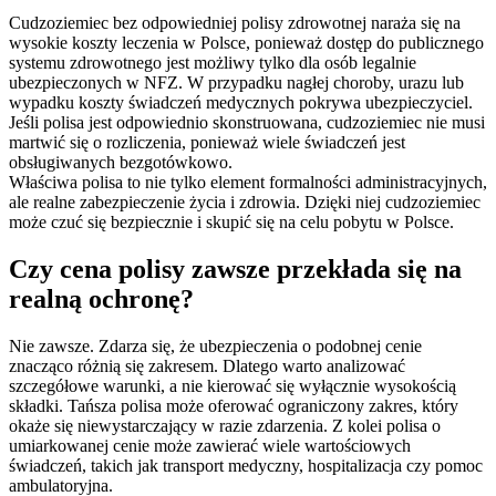
Cudzoziemiec bez odpowiedniej polisy zdrowotnej naraża się na
wysokie koszty leczenia w Polsce, ponieważ dostęp do publicznego
systemu zdrowotnego jest możliwy tylko dla osób legalnie
ubezpieczonych w NFZ. W przypadku nagłej choroby, urazu lub
wypadku koszty świadczeń medycznych pokrywa ubezpieczyciel.
Jeśli polisa jest odpowiednio skonstruowana, cudzoziemiec nie musi
martwić się o rozliczenia, ponieważ wiele świadczeń jest
obsługiwanych bezgotówkowo.
Właściwa polisa to nie tylko element formalności administracyjnych,
ale realne zabezpieczenie życia i zdrowia. Dzięki niej cudzoziemiec
może czuć się bezpiecznie i skupić się na celu pobytu w Polsce.
Czy cena polisy zawsze przekłada się na
realną ochronę?
Nie zawsze. Zdarza się, że ubezpieczenia o podobnej cenie
znacząco różnią się zakresem. Dlatego warto analizować
szczegółowe warunki, a nie kierować się wyłącznie wysokością
składki. Tańsza polisa może oferować ograniczony zakres, który
okaże się niewystarczający w razie zdarzenia. Z kolei polisa o
umiarkowanej cenie może zawierać wiele wartościowych
świadczeń, takich jak transport medyczny, hospitalizacja czy pomoc
ambulatoryjna.