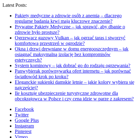
Latest Posts:
Pakiety medyczne a zdrowie osób z anemią – dlaczego
regularne badania krwi mają kluczowe znaczenie?
Prywatne Pakiety Medyczne – jak sprawić, aby dbanie o
zdrowie było prostsze?
Ogrzewacz gazowy Vulkan – jak ogrzać taras i stworzyć
komfortową przestrzeń w ogrodzie?
Okna i drzwi drewniane w domu energooszczędnym – jak
osiągnąć maksymalną izolację bez kompromisów
estetycznych?
System kominowy – jak dobrać go do rodzaju ogrzewania?
Panwybierak porównywarka ofert internetu – jak porównać
światłowód krok po kroku?
Eleganckie sukienki damskie letnie – jakie kolory wybiera się
najczęściej?
Ile kosztuje ubezpieczenie turystyczne zdrowotne dla
obcokrajowca w Polsce i czy cena idzie w parze z zakresem?
Facebook
Twitter
Google Plus
Instagram
Pinterest
Vimeo