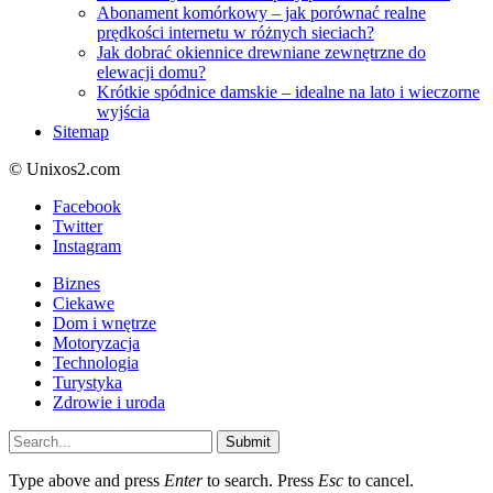
Abonament komórkowy – jak porównać realne
prędkości internetu w różnych sieciach?
Jak dobrać okiennice drewniane zewnętrzne do
elewacji domu?
Krótkie spódnice damskie – idealne na lato i wieczorne
wyjścia
Sitemap
© Unixos2.com
Facebook
Twitter
Instagram
Biznes
Ciekawe
Dom i wnętrze
Motoryzacja
Technologia
Turystyka
Zdrowie i uroda
Submit
Type above and press
Enter
to search. Press
Esc
to cancel.