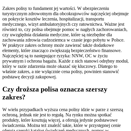
Zakres polisy to fundament jej wartości. W ubezpieczeniu
turystycznym zdrowotnym dla obcokrajowców najczęściej obejmuje
on pokrycie kosztów leczenia, hospitalizacji, transportu
medycznego, wizyt ambulatoryjnych czy ratownictwa. Ważne jest
również to, czy polisa obejmuje pomoc w nagłych zachorowaniach,
czy uwzględnia działania medyczne, które są niezbędne dla
zachowania zdrowia cudzoziemca w czasie jego pobytu w Polsce.
W praktyce zakres ochrony może zawierać także dodatkowe
elementy, które znacząco zwiększają bezpieczeństwo finansowe.
Najczęściej są to następujące ryzyka: NNW, OC w życiu
prywatnym i ochrona bagażu. Każde z nich stanowi odrębny moduł,
który w razie zdarzenia może okazać się kluczowy. Dlatego to
właśnie zakres, a nie wyłącznie cena polisy, powinien stanowić
podstawę decyzji zakupowej.
Czy droższa polisa oznacza szerszy
zakres?
W wielu przypadkach wyższa cena polisy idzie w parze z szerszą
ochroną, jednak nie jest to regułą. Na rynku można spotkać
produkty, które kosztują więcej, a oferują jedynie podstawowe
świadczenia. Można też znaleźć takie, które w przystępnej cenie
oferują szeroki katalog świadczeń medycznych, pomoc w