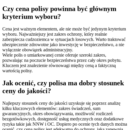
Czy cena polisy powinna być głównym
kryterium wyboru?
Cena jest ważnym elementem, ale nie może być jedynym kryterium
wyboru. Najważniejszy jest zakres ochrony, który realnie
zabezpiecza cudzoziemca w sytuacjach losowych. Warto traktować
ubezpieczenie zdrowotne jako inwestycję w bezpieczeństwo, a nie
wyłącznie obowiązek administracyjny.
Wiele polis o umiarkowanej cenie oferuje szeroki zakres,
pozwalając na poczucie bezpieczeństwa przez cały okres pobytu.
Kluczem jest znalezienie równowagi między ceną a faktyczną
wartością polisy.
Jak ocenić, czy polisa ma dobry stosunek
ceny do jakości?
Najlepszy stosunek ceny do jakości uzyskuje się poprzez analizę
kilku kluczowych elementów: zakres świadczeń, sum
gwarancyjnych, okres obowiązywania, możliwość rozliczeń
bezgotówkowych, dostępność usług medycznych oraz dodatkowe
ryzyka takie jak NNW i OC. Dopiero po ocenie tych danych można
ocenić, czy cena polisy jest adekwatna do ochrony, jaką zapewnia.