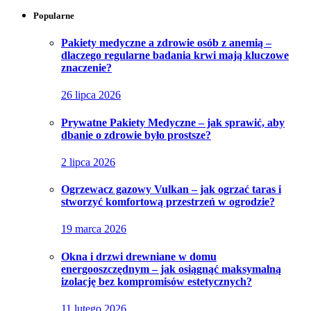
Popularne
Pakiety medyczne a zdrowie osób z anemią –
dlaczego regularne badania krwi mają kluczowe
znaczenie?
26 lipca 2026
Prywatne Pakiety Medyczne – jak sprawić, aby
dbanie o zdrowie było prostsze?
2 lipca 2026
Ogrzewacz gazowy Vulkan – jak ogrzać taras i
stworzyć komfortową przestrzeń w ogrodzie?
19 marca 2026
Okna i drzwi drewniane w domu
energooszczędnym – jak osiągnąć maksymalną
izolację bez kompromisów estetycznych?
11 lutego 2026