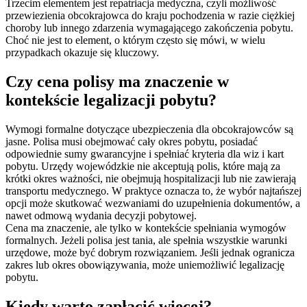
Trzecim elementem jest repatriacja medyczna, czyli możliwość
przewiezienia obcokrajowca do kraju pochodzenia w razie ciężkiej
choroby lub innego zdarzenia wymagającego zakończenia pobytu.
Choć nie jest to element, o którym często się mówi, w wielu
przypadkach okazuje się kluczowy.
Czy cena polisy ma znaczenie w
kontekście legalizacji pobytu?
Wymogi formalne dotyczące ubezpieczenia dla obcokrajowców są
jasne. Polisa musi obejmować cały okres pobytu, posiadać
odpowiednie sumy gwarancyjne i spełniać kryteria dla wiz i kart
pobytu. Urzędy wojewódzkie nie akceptują polis, które mają za
krótki okres ważności, nie obejmują hospitalizacji lub nie zawierają
transportu medycznego. W praktyce oznacza to, że wybór najtańszej
opcji może skutkować wezwaniami do uzupełnienia dokumentów, a
nawet odmową wydania decyzji pobytowej.
Cena ma znaczenie, ale tylko w kontekście spełniania wymogów
formalnych. Jeżeli polisa jest tania, ale spełnia wszystkie warunki
urzędowe, może być dobrym rozwiązaniem. Jeśli jednak ogranicza
zakres lub okres obowiązywania, może uniemożliwić legalizację
pobytu.
Kiedy warto zapłacić więcej?