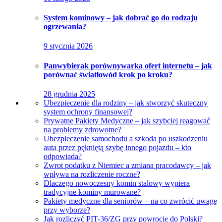
System kominowy – jak dobrać go do rodzaju
ogrzewania?
9 stycznia 2026
Panwybierak porównywarka ofert internetu – jak
porównać światłowód krok po kroku?
28 grudnia 2025
Ubezpieczenie dla rodziny – jak stworzyć skuteczny
system ochrony finansowej?
Prywatne Pakiety Medyczne – jak szybciej reagować
na problemy zdrowotne?
Ubezpieczenie samochodu a szkoda po uszkodzeniu
auta przez pękniętą szybę innego pojazdu – kto
odpowiada?
Zwrot podatku z Niemiec a zmiana pracodawcy – jak
wpływa na rozliczenie roczne?
Dlaczego nowoczesny komin stalowy wypiera
tradycyjne kominy murowane?
Pakiety medyczne dla seniorów – na co zwrócić uwagę
przy wyborze?
Jak rozliczyć PIT-36/ZG przy powrocie do Polski?