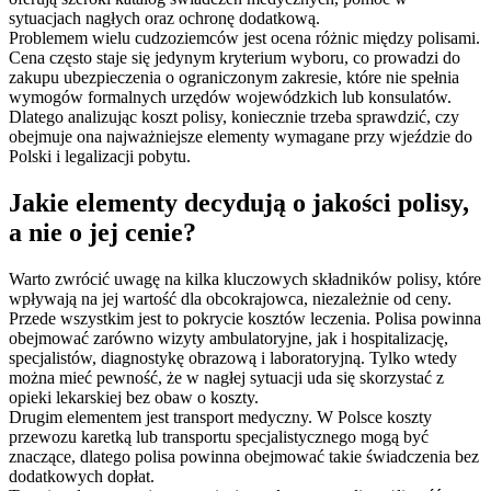
sytuacjach nagłych oraz ochronę dodatkową.
Problemem wielu cudzoziemców jest ocena różnic między polisami.
Cena często staje się jedynym kryterium wyboru, co prowadzi do
zakupu ubezpieczenia o ograniczonym zakresie, które nie spełnia
wymogów formalnych urzędów wojewódzkich lub konsulatów.
Dlatego analizując koszt polisy, koniecznie trzeba sprawdzić, czy
obejmuje ona najważniejsze elementy wymagane przy wjeździe do
Polski i legalizacji pobytu.
Jakie elementy decydują o jakości polisy,
a nie o jej cenie?
Warto zwrócić uwagę na kilka kluczowych składników polisy, które
wpływają na jej wartość dla obcokrajowca, niezależnie od ceny.
Przede wszystkim jest to pokrycie kosztów leczenia. Polisa powinna
obejmować zarówno wizyty ambulatoryjne, jak i hospitalizację,
specjalistów, diagnostykę obrazową i laboratoryjną. Tylko wtedy
można mieć pewność, że w nagłej sytuacji uda się skorzystać z
opieki lekarskiej bez obaw o koszty.
Drugim elementem jest transport medyczny. W Polsce koszty
przewozu karetką lub transportu specjalistycznego mogą być
znaczące, dlatego polisa powinna obejmować takie świadczenia bez
dodatkowych dopłat.