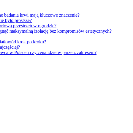
ne badania krwi mają kluczowe znaczenie?
ie było prostsze?
ortową przestrzeń w ogrodzie?
gnąć maksymalną izolację bez kompromisów estetycznych?
iatłowód krok po kroku?
ajczęściej?
owca w Polsce i czy cena idzie w parze z zakresem?