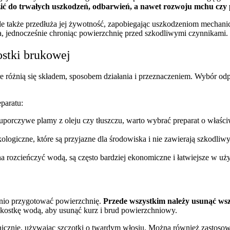
ć do trwałych uszkodzeń, odbarwień, a nawet rozwoju mchu czy ple
 ale także przedłuża jej żywotność, zapobiegając uszkodzeniom mech
ia, jednocześnie chroniąc powierzchnię przed szkodliwymi czynnikami.
stki brukowej
re różnią się składem, sposobem działania i przeznaczeniem. Wybór odp
paratu:
ę uporczywe plamy z oleju czy tłuszczu, warto wybrać preparat o wła
logiczne, które są przyjazne dla środowiska i nie zawierają szkodliwy
rozcieńczyć wodą, są często bardziej ekonomiczne i łatwiejsze w użyci
dnio przygotować powierzchnię.
Przede wszystkim należy usunąć wszelk
 kostkę wodą, aby usunąć kurz i brud powierzchniowy.
anicznie, używając szczotki o twardym włosiu. Można również zastosow