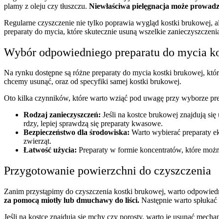
plamy z oleju czy tłuszczu.
Niewłaściwa pielęgnacja może prowadzi
Regularne czyszczenie nie tylko poprawia wygląd kostki brukowej,
preparaty do mycia, które skutecznie usuną wszelkie zanieczyszczen
Wybór odpowiedniego preparatu do mycia ko
Na rynku dostępne są różne preparaty do mycia kostki brukowej, któ
chcemy usunąć, oraz od specyfiki samej kostki brukowej.
Oto kilka czynników, które warto wziąć pod uwagę przy wyborze pre
Rodzaj zanieczyszczeń:
Jeśli na kostce brukowej znajdują si
rdzy, lepiej sprawdzą się preparaty kwasowe.
Bezpieczeństwo dla środowiska:
Warto wybierać preparaty eko
zwierząt.
Łatwość użycia:
Preparaty w formie koncentratów, które można 
Przygotowanie powierzchni do czyszczenia
Zanim przystąpimy do czyszczenia kostki brukowej, warto odpowie
za pomocą miotły lub dmuchawy do liści.
Następnie warto spłukać
Jeśli na kostce znajdują się mchy czy porosty, warto je usunąć mech