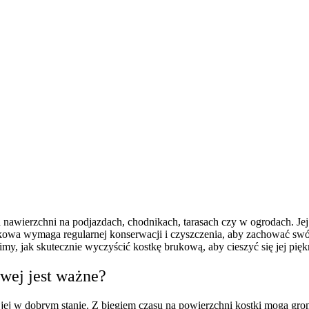
wierzchni na podjazdach, chodnikach, tarasach czy w ogrodach. Jej es
ukowa wymaga regularnej konserwacji i czyszczenia, aby zachować swó
y, jak skutecznie wyczyścić kostkę brukową, aby cieszyć się jej piękn
owej jest ważne?
ej w dobrym stanie. Z biegiem czasu na powierzchni kostki mogą gromadz