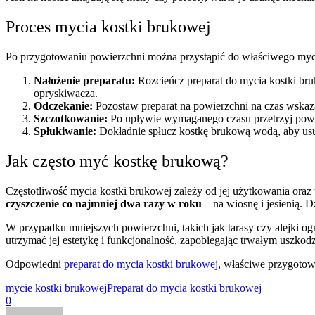
Proces mycia kostki brukowej
Po przygotowaniu powierzchni można przystąpić do właściwego mycia
Nałożenie preparatu:
Rozcieńcz preparat do mycia kostki bru
opryskiwacza.
Odczekanie:
Pozostaw preparat na powierzchni na czas wskaza
Szczotkowanie:
Po upływie wymaganego czasu przetrzyj powie
Spłukiwanie:
Dokładnie spłucz kostkę brukową wodą, aby usun
Jak często myć kostkę brukową?
Częstotliwość mycia kostki brukowej zależy od jej użytkowania or
czyszczenie co najmniej dwa razy w roku
– na wiosnę i jesienią. 
W przypadku mniejszych powierzchni, takich jak tarasy czy alejki 
utrzymać jej estetykę i funkcjonalność, zapobiegając trwałym uszko
Odpowiedni
preparat do mycia kostki brukowej
, właściwe przygotowa
mycie kostki brukowej
Preparat do mycia kostki brukowej
0