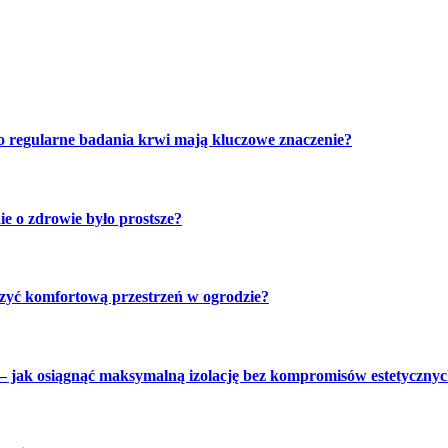
o regularne badania krwi mają kluczowe znaczenie?
e o zdrowie było prostsze?
rzyć komfortową przestrzeń w ogrodzie?
 jak osiągnąć maksymalną izolację bez kompromisów estetyczny