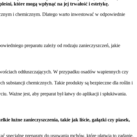
śni, które mogą wpłynąć na jej trwałość i estetykę.
anicznym i chemicznym. Dlatego warto inwestować w odpowiednie
owiedniego preparatu zależy od rodzaju zanieczyszczeń, jakie
ściwościach odtłuszczających. W przypadku osadów wapiennych czy
ch substancji chemicznych. Takie produkty są bezpieczne dla roślin i
u. Ważne jest, aby preparat był łatwy do aplikacji i spłukiwania.
ie luźne zanieczyszczenia, takie jak liście, gałązki czy piasek,
ać specjalne preparaty do usuwania mchów, które ułatwią to zadanie.