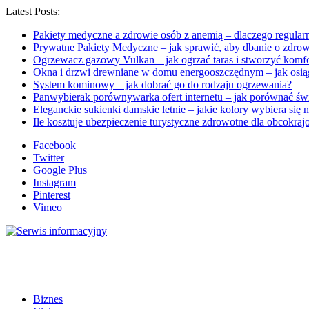
Latest Posts:
Pakiety medyczne a zdrowie osób z anemią – dlaczego regular
Prywatne Pakiety Medyczne – jak sprawić, aby dbanie o zdrow
Ogrzewacz gazowy Vulkan – jak ogrzać taras i stworzyć komf
Okna i drzwi drewniane w domu energooszczędnym – jak osią
System kominowy – jak dobrać go do rodzaju ogrzewania?
Panwybierak porównywarka ofert internetu – jak porównać św
Eleganckie sukienki damskie letnie – jakie kolory wybiera się n
Ile kosztuje ubezpieczenie turystyczne zdrowotne dla obcokraj
Facebook
Twitter
Google Plus
Instagram
Pinterest
Vimeo
Biznes