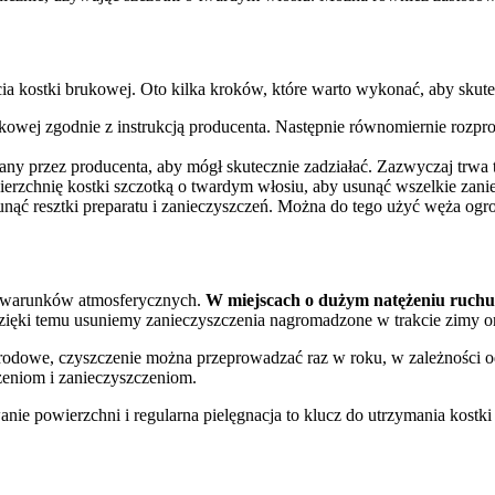
 kostki brukowej. Oto kilka kroków, które warto wykonać, aby skute
kowej zgodnie z instrukcją producenta. Następnie równomiernie rozpro
ny przez producenta, aby mógł skutecznie zadziałać. Zazwyczaj trwa t
rzchnię kostki szczotką o twardym włosiu, aby usunąć wszelkie zanie
ąć resztki preparatu i zanieczyszczeń. Można do tego użyć węża ogr
az warunków atmosferycznych.
W miejscach o dużym natężeniu ruchu,
Dzięki temu usuniemy zanieczyszczenia nagromadzone w trakcie zimy or
ogrodowe, czyszczenie można przeprowadzać raz w roku, w zależności 
dzeniom i zanieczyszczeniom.
nie powierzchni i regularna pielęgnacja to klucz do utrzymania kostki